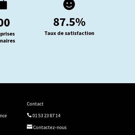


87.5
%
00
Taux de satisfaction
prises
naires
Contact
once
01 53 23 87 14


Contactez-nous