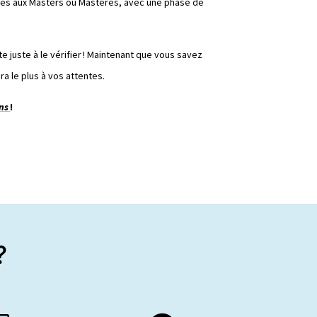
ires aux Masters ou Mastères, avec une phase de
este juste à le vérifier ! Maintenant que vous savez
a le plus à vos attentes.
ons
!
?