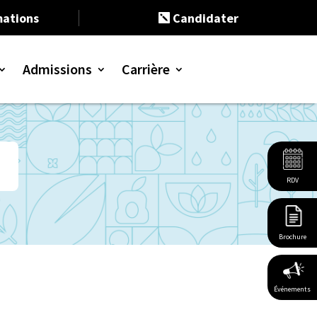
ations
Candidater

Admissions
Carrière
 Bac+3
 Bac+5
continue
eloppement durable
t entrepreneuriat
tion responsable
 humaines