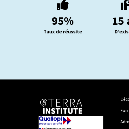

95
%
15 
Taux de réussite
D’exi
L’éc
For
Adm