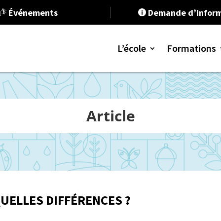
Événements
Demande d’inform

L’école
Formations
Programme
Article
Programme
Formation 
RSE et Dév
Stratégie e
Communica
QUELLES DIFFÉRENCES ?
Ressources