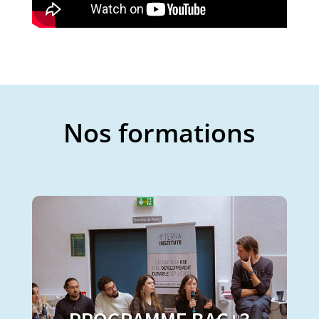
Au Terra Institute, chaque programme pédagogique
est une co-construction avec des experts à la pointe
de leur domaine, toujours ancrés dans les principes
du réel.
Nous croyons au pouvoir du récit, de l’imagination et
de la créativité pour nous projeter collectivement
dans un avenir soutenable. Nous formons des
Nos formations
personnes qui pensent hors des sentiers battus,
capables de déconstruire pour mieux rebâtir un
narratif commun.
Nous sommes une école. Nous sommes un
écosystème d’acteurs engagés. Nous sommes des
catalyseurs d’un monde où la connaissance de soi
est aussi valorisée que les enseignements
académiques.
Nous sommes Terra Institute.
Accessible juste après le Bac, notre Bachelor
vous propose un cursus professionnalisant