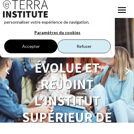
Ce site web stocke les cookies pour comprendre vos
interactions avec nous, nous souvenir de vous et
personnaliser votre expérience de navigation.
TERRA
Paramètres du cookies
INSTITUTE
Accepter
Refuser
ÉVOLUE ET
REJOINT
L’INSTITUT
SUPÉRIEUR DE
L’ENVIRONNEM