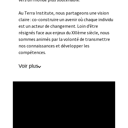
Au Terra Institute, nous partageons une vision
claire : co-construire un avenir où chaque individu
est un acteur de changement. Loin d’être
résignés face aux enjeux du XXIème siècle, nous
sommes animés par la volonté de transmettre
nos connaissances et développer les
compétences.
Voir plus
Architectes de la durabilité, nous formons les
bâtisseurs de demain, conscients, outillés et
capables de s’adapter et de conduire le changement.
Nous cultivons la singularité et considérons la
diversité comme une richesse. Nous encourageons
le débat et la contradiction, reconnaissant la
complexité comme une véritable opportunité
d’innovation.