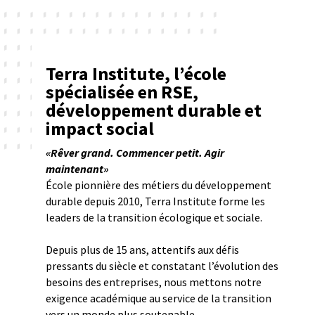
ENT
Terra Institute, l’école
spécialisée en RSE,
POUR ALLER PLUS LOIN DANS LA FORMATION AUX
développement durable et
MÉTIERS DE LA TRANSITION ÉCOLOGIQUE
impact social
En savoir plus
«Rêver grand. Commencer petit. Agir
maintenant»
École pionnière des métiers du développement
durable depuis 2010, Terra Institute forme les
leaders de la transition écologique et sociale.
Depuis plus de 15 ans, attentifs aux défis
pressants du siècle et constatant l’évolution des
besoins des entreprises, nous mettons notre
exigence académique au service de la transition
vers un monde plus soutenable.