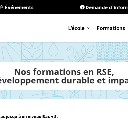
Événements
Demande d’inform

L’école
Formations
Programme
Nos formations en RSE,
Programme
éveloppement durable et impa
Formation 
RSE et Dév
Stratégie e
Communica
c jusqu’à un niveau Bac + 5.
Ressources