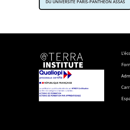
DU UNIVERSITÉ PARIS-PANTHÉON ASSAS
L’éc
For
Adm
Carr
Espa