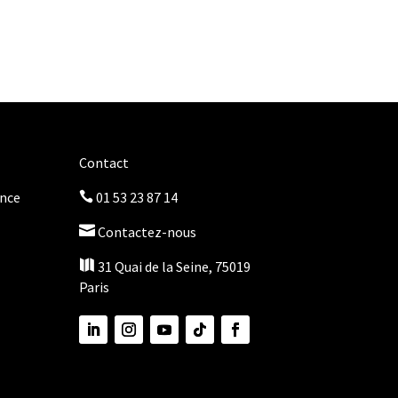
Contact
once
01 53 23 87 14


Contactez-nous

31 Quai de la Seine, 75019
Paris