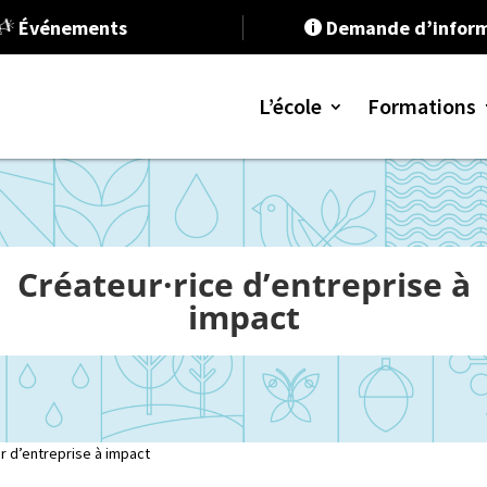
Événements
Demande d’inform

L’école
Formations
Programme
Programme
Créateur·rice d’entreprise à
Formation 
impact
RSE et Dév
Stratégie e
Communica
r d’entreprise à impact
Ressources