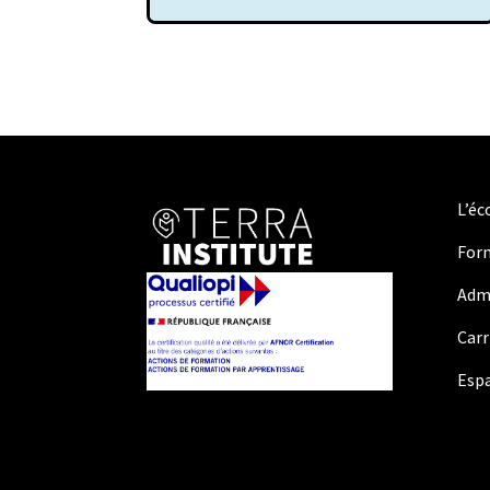
L’éc
For
Adm
Carr
Espa