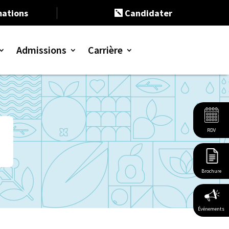
ations
Candidater

Admissions
Carrière
 Bac+3
 Bac+5
continue
eloppement durable
t entrepreneuriat
tion responsable
 humaines