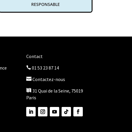
RESPONSABLE
Contact
once
01 53 23 87 14


Contactez-nous

31 Quai de la Seine, 75019
Paris