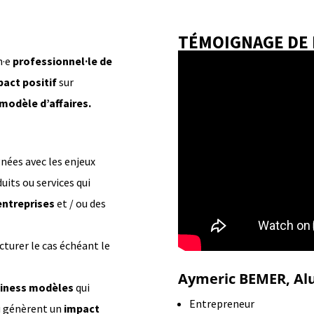
TÉMOIGNAGE DE 
n·e
professionnel·le de
pact positif
sur
modèle d’affaires.
nées avec les enjeux
its ou services qui
entreprises
et / ou des
ucturer le cas échéant le
Aymeric BEMER, Al
iness modèles
qui
Entrepreneur
 génèrent un
impact