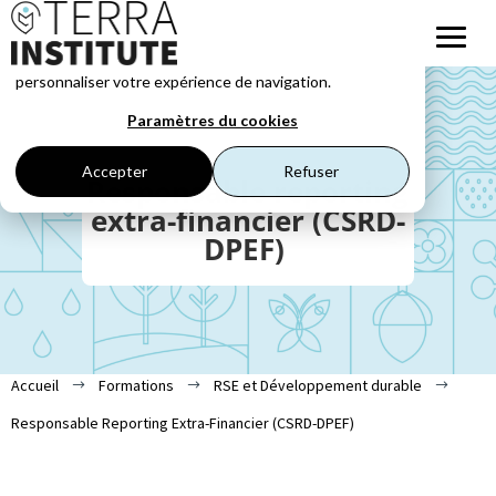
Ce site web stocke les cookies pour comprendre vos
interactions avec nous, nous souvenir de vous et
personnaliser votre expérience de navigation.
Paramètres du cookies
Accepter
Refuser
Responsable reporting
extra-financier (CSRD-
DPEF)
Accueil
Formations
RSE et Développement durable
$
$
$
Responsable Reporting Extra-Financier (CSRD-DPEF)