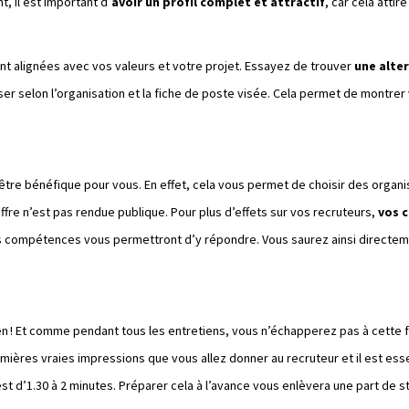
 il est important d’
avoir un profil complet et attractif
, car cela attir
ont alignées avec vos valeurs et votre projet. Essayez de trouver
une alte
ser selon l’organisation et la fiche de poste visée. Cela permet de montre
être bénéfique pour vous. En effet, cela vous permet de choisir des organi
’offre n’est pas rendue publique. Pour plus d’effets sur vos recruteurs,
vos 
s compétences vous permettront d’y répondre. Vous saurez ainsi directeme
en ! Et comme pendant tous les entretiens, vous n’échapperez pas à cette 
mières vraies impressions que vous allez donner au recruteur et il est ess
 est d’1.30 à 2 minutes. Préparer cela à l’avance vous enlèvera une part de 