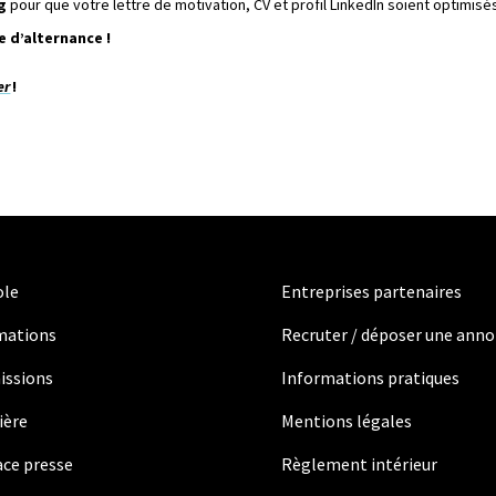
g
pour que votre lettre de motivation, CV et profil LinkedIn soient optimis
 d’alternance !
er
!
ole
Entreprises partenaires
mations
Recruter / déposer une ann
issions
Informations pratiques
ière
Mentions légales
ce presse
Règlement intérieur