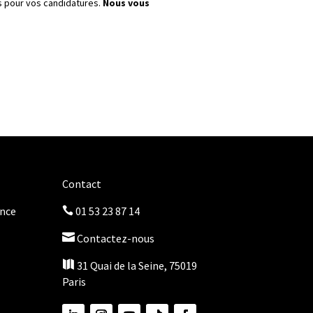
és pour vos candidatures.
Nous vous
Contact
once
01 53 23 87 14


Contactez-nous

31 Quai de la Seine, 75019
Paris