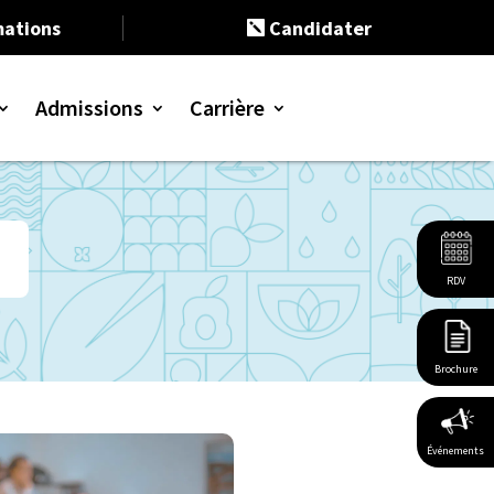
ations
Candidater

Admissions
Carrière
 Bac+3
 Bac+5
continue
eloppement durable
t entrepreneuriat
tion responsable
 humaines