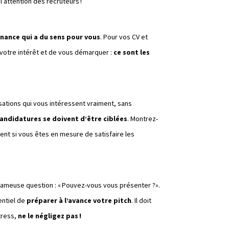
e l’attention des recruteurs !
rnance qui a du sens pour vous
. Pour vos CV et
r votre intérêt et de vous démarquer :
ce sont les
sations qui vous intéressent vraiment, sans
candidatures se doivent d’être ciblées
. Montrez-
nt si vous êtes en mesure de satisfaire les
fameuse question : « Pouvez-vous vous présenter ?».
entiel de
préparer à l’avance votre pitch
. Il doit
stress,
ne le négligez pas !