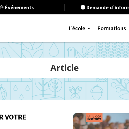
Événements
Demande d’inform

L’école
Formations
Programme
Article
Programme
Formation 
RSE et Dév
Stratégie e
Communica
R VOTRE
Ressources