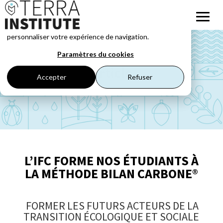
Ce site web stocke les cookies pour comprendre vos
interactions avec nous, nous souvenir de vous et
personnaliser votre expérience de navigation.
Paramètres du cookies
Article
Accepter
Refuser
L
’IFC FORME NOS ÉTUDIANTS À
LA
MÉTHODE BILAN C
ARBONE
®
FORMER LES FUTURS ACTEURS DE LA
TRANSITION
ÉCOLOGIQU
E ET SOCIALE